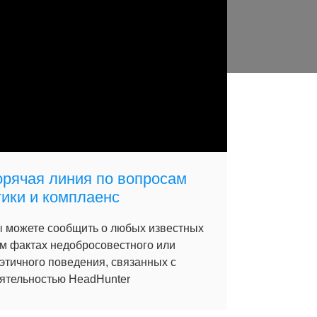
орячая линия по вопросам
тики и комплаенс
 можете сообщить о любых известных
м фактах недобросовестного или
этичного поведения, связанных с
ятельностью HeadHunter