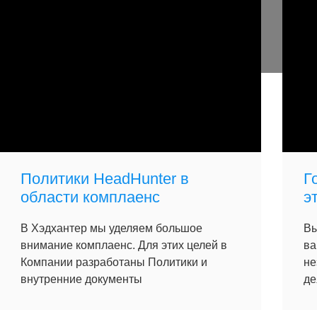
Политики HeadHunter в
Г
области комплаенс
э
В Хэдхантер мы уделяем большое
Вы
внимание комплаенс. Для этих целей в
ва
Компании разработаны Политики и
не
внутренние документы
де