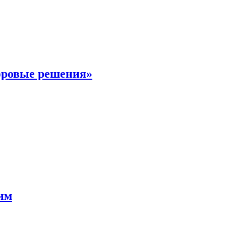
фровые решения»
мим