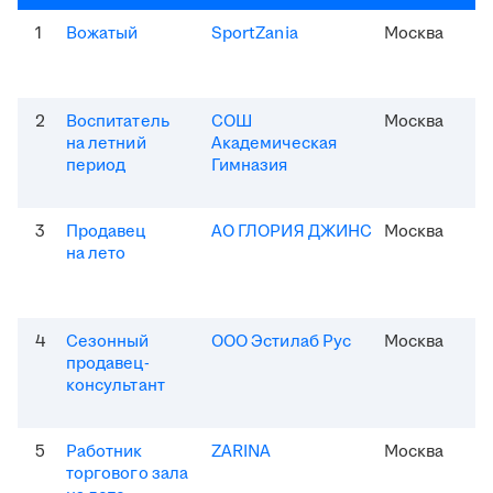
1
Вожатый
SportZania
Москва
2
Воспитатель
СОШ
Москва
на летний
Академическая
период
Гимназия
3
Продавец
АО ГЛОРИЯ ДЖИНС
Москва
на лето
4
Сезонный
ООО Эстилаб Рус
Москва
продавец-
консультант
5
Работник
ZARINA
Москва
торгового зала