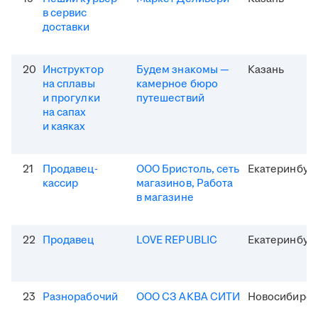
в сервис
доставки
20
Инструктор
Будем знакомы —
Казань
на сплавы
камерное бюро
и прогулки
путешествий
на сапах
и каяках
21
Продавец-
ООО Бристоль, сеть
Екатеринбур
кассир
магазинов, Работа
в магазине
22
Продавец
LOVE REPUBLIC
Екатеринбур
23
Разнорабочий
ООО СЗ АКВА СИТИ
Новосибирск