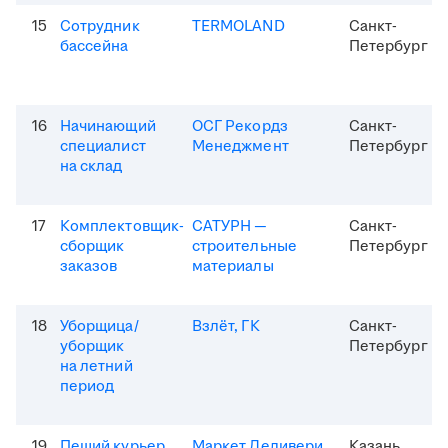
15
Сотрудник
TERMOLAND
Санкт-
бассейна
Петербург
16
Начинающий
ОСГ Рекордз
Санкт-
специалист
Менеджмент
Петербург
на склад
17
Комплектовщик-
САТУРН —
Санкт-
сборщик
строительные
Петербург
заказов
материалы
18
Уборщица/
Взлёт, ГК
Санкт-
уборщик
Петербург
на летний
период
19
Пеший курьер
Маркет Деливери
Казань