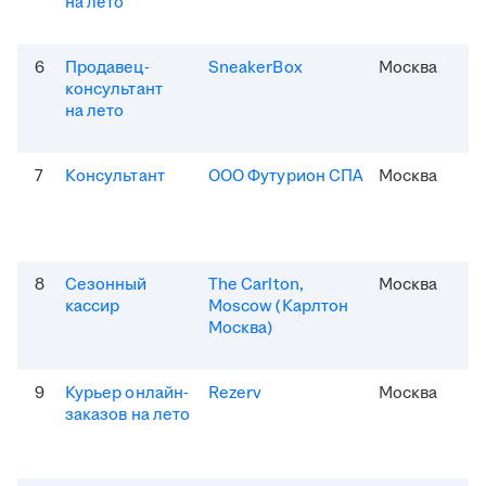
на лето
6
Продавец-
SneakerBox
Москва
консультант
на лето
7
Консультант
ООО Футурион СПА
Москва
8
Сезонный
The Carlton,
Москва
кассир
Moscow (Карлтон
Москва)
9
Курьер онлайн-
Rezerv
Москва
заказов на лето