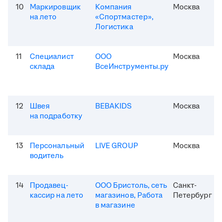
10
Маркировщик
Компания
Москва
на лето
«Спортмастер»,
Логистика
11
Специалист
ООО
Москва
склада
ВсеИнструменты.ру
12
Швея
BEBAKIDS
Москва
на подработку
13
Персональный
LIVE GROUP
Москва
водитель
14
Продавец-
ООО Бристоль, сеть
Санкт-
кассир на лето
магазинов, Работа
Петербург
в магазине