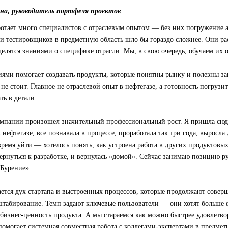
на, руководитель портфеля проектов
аботает много специалистов с отраслевым опытом — без них погружение 
и тестировщиков в предметную область шло бы гораздо сложнее. Они ра
делятся знаниями о специфике отрасли. Мы, в свою очередь, обучаем их 
ями помогает создавать продукты, которые понятны рынку и полезны за
не стоит. Главное не отраслевой опыт в нефтегазе, а готовность погрузит
ть в детали.
омпании произошел значительный профессиональный рост. Я пришла сюд
 нефтегазе, все познавала в процессе, проработала так три года, выросла
ремя уйти — хотелось понять, как устроена работа в других продуктовых
вернуться к разработке, и вернулась «домой». Сейчас занимаю позицию р
«Бурение».
ется дух стартапа и выстроенных процессов, которые продолжают соверше
сштабирование. Темп задают ключевые пользователи — они хотят больше
бизнес-ценность продукта. А мы стараемся как можно быстрее удовлетв
 помогает системная совместная работа с коллегами-экспертами в предмет