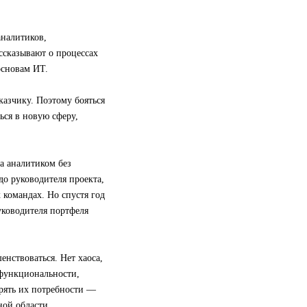
аналитиков,
ссказывают о процессах
основам ИТ.
казчику. Поэтому бояться
ься в новую сферу,
а аналитиком без
 до руководителя проекта,
 командах. Но спустя год
уководителя портфеля
нствоваться. Нет хаоса,
 функциональности,
орять их потребности —
ной области.