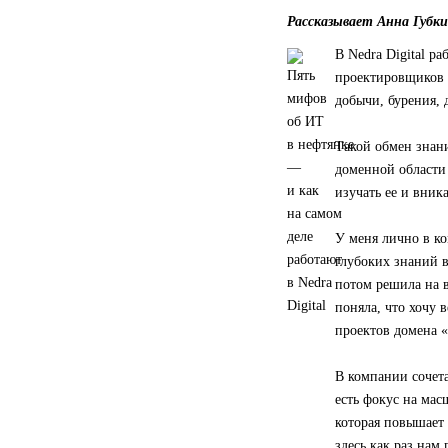
Рассказывает Анна Губки
В Nedra Digital р
проектировщиков 
добычи, бурения, 
Такой обмен знани
доменной области 
изучать ее и вника
У меня лично в к
глубоких знаний в
потом решила на в
поняла, что хочу 
проектов домена 
В компании сочета
есть фокус на ма
которая повышает 
здесь как раз нам