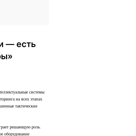
и — есть
ры»
теллектуальные системы
торинга на всех этапах
ешенные тактические
грает решающую роль.
кое оборудование