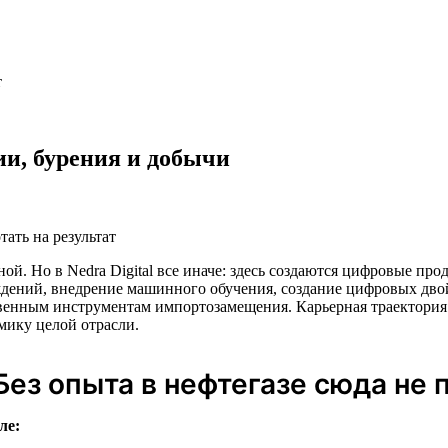
т
и, бурения и добычи
тать на результат
ной. Но в Nedra Digital все иначе: здесь создаются цифровые пр
дений, внедрение машинного обучения, создание цифровых дво
енным инструментам импортозамещения. Карьерная траектория 
мику целой отрасли.
Без опыта в нефтегазе сюда не 
ле: