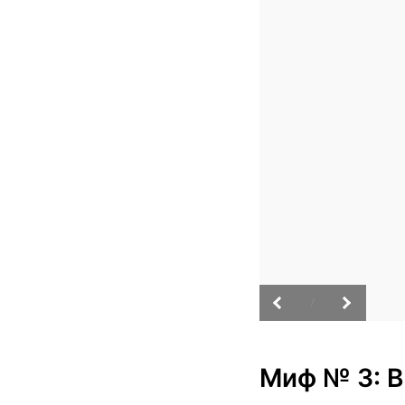
/
Миф № 3: В