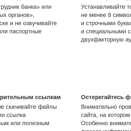
трудник банка» или
Устанавливайте т
ых органов»,
не менее 8 симво
ске и не озвучивайте
и строчными букв
или паспортные
и специальными с
двухфакторную а
озрительным ссылкам
Остерегайтесь 
не скачивайте файлы
Внимательно пров
ли ссылка
сайта, на которо
ным или полезным
Особенно внимате