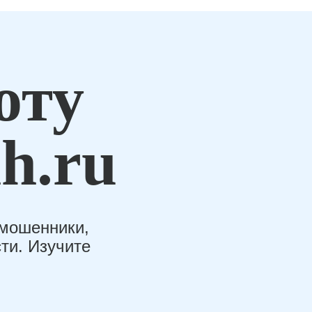
оту
h.ru
-мошенники,
ти. Изучите