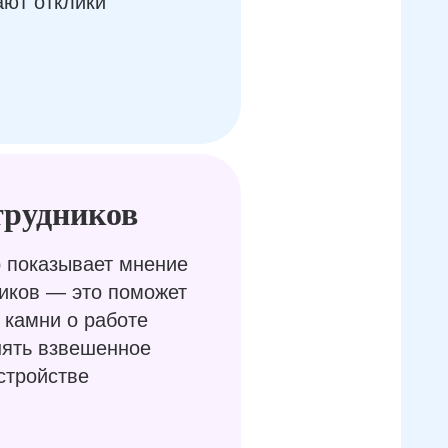
ают отклики
трудников
 показывает мнение
иков — это поможет
 камни о работе
нять взвешенное
стройстве