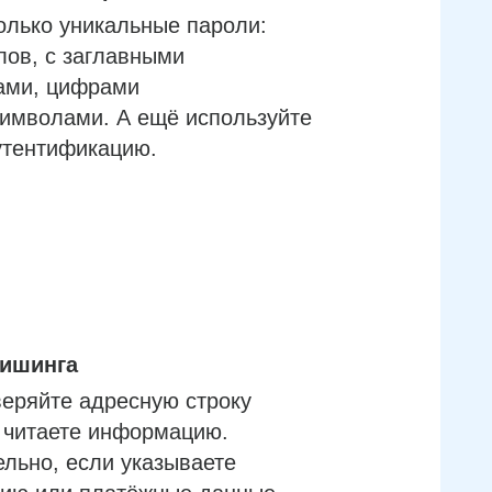
олько уникальные пароли:
лов, с заглавными
ами, цифрами
имволами. А ещё используйте
утентификацию.
фишинга
еряйте адресную строку
м читаете информацию.
льно, если указываете