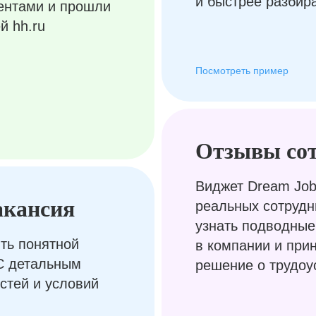
и быстрее разбир
ентами и прошли
й hh.ru
Посмотреть пример
Отзывы со
Виджет Dream Job
акансия
реальных сотрудн
узнать подводные
ть понятной
в компании и при
С детальным
решение о трудоу
стей и условий