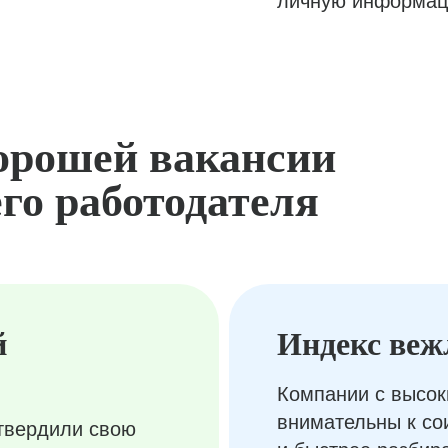
личную информац
орошей вакансии
го работодателя
й
Индекс веж
Компании с высок
внимательны к с
твердили свою