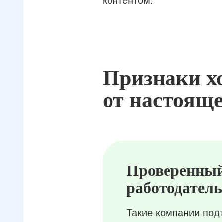
контентом.
Признаки х
от настояще
Проверенны
работодатель
Такие компании под