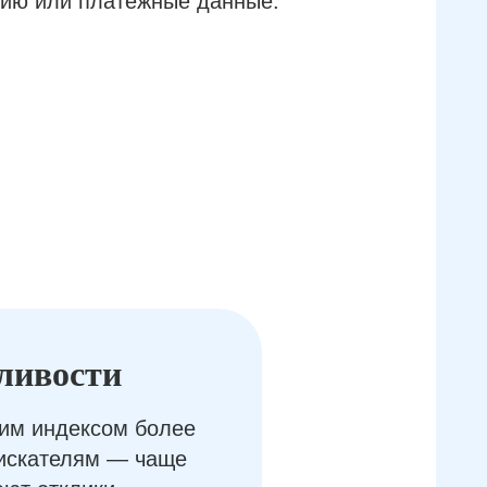
ию или платёжные данные.
ливости
им индексом более
оискателям — чаще