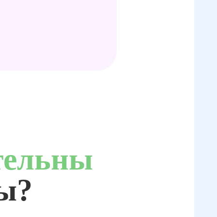
тельны
ты?