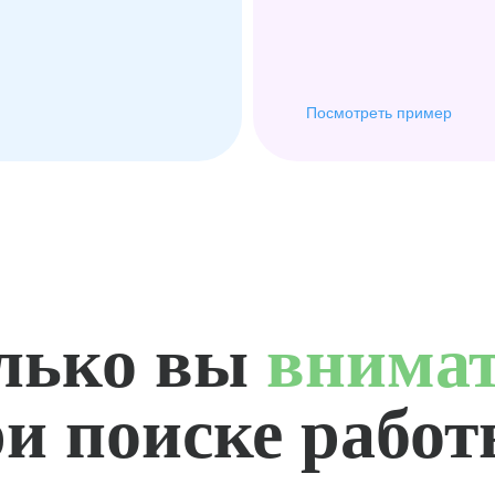
Посмотреть пример
лько вы
внима
и поиске рабо